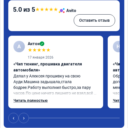
5.0 из 5
★
★
★
★
★
Avito
Оставить отзыв
Антон
✓
А
Н
★
★
★
★
★
17 января 2026
«Чип тюнинг, прошивка двигателя
«Чип т
автомобиля»
автомо
Делал у Алексея прошивку на свою 
Обратилс
Ауди.Машина задышала,стала 
договор
бодрее.Работу выполнил быстро,за пару 
меня вс
часов.По цене ничего лишнего не взял,всё 
час все
как договаривались заранее.После работы 
Арман с
Читать полностью
Читать 
возникали вопросы,всегда консультировал 
летела а
и был на связи.Теперь знаю,куда ехать в 
личку А
случае поломки авто.Однозначно 
может 
‹
›
рекомендую Алексея как грамотного 
спасибо 
специалиста!