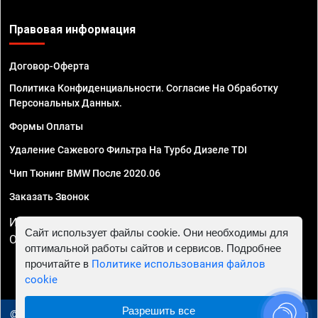
Правовая информация
Договор-Оферта
Политика Конфиденциальности. Согласие На Обработку
Персональных Данных.
Формы Оплаты
Удаление Сажевого Фильтра На Турбо Дизеле TDI
Чип Тюнинг BMW После 2020.06
Заказать Звонок
ИП Смирнов Георгий Павлович. ИНН 781302555843,
Сайт использует файлы cookie. Они необходимы для
ОГРНИП 324470400032610
оптимальной работы сайтов и сервисов. Подробнее
прочитайте в
Политике использования файлов
cookie
Разрешить все
© 2010 - 2026 Чип тюнинг в Туле - Автосервис "Евро Чип