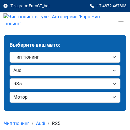
Telegram: EuroCT_bot
+7 4872 467808
Выберите ваш авто:
Чип тюнинг
Audi
RS5