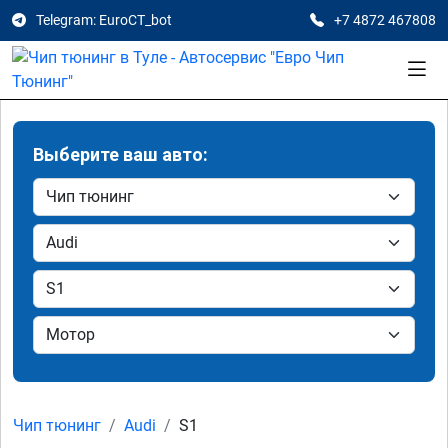
Telegram: EuroCT_bot
+7 4872 467808
Выберите ваш авто:
Чип тюнинг
Audi
S1