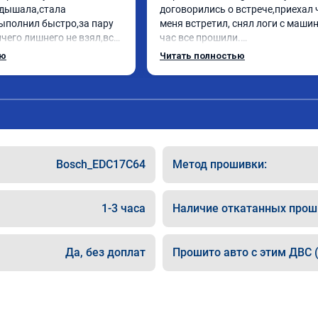
дышала,стала 
договорились о встрече,приехал 
ыполнил быстро,за пару 
меня встретил, снял логи с машин
чего лишнего не взял,всё 
час все прошили.

ись заранее.После 
Арман спасибо тебе огромное, ма
ью
Читать полностью
и вопросы,всегда 
летела а не поехала! Как писал ра
и был на связи.Теперь 
личку Арману смерть с косой догн
в случае поломки 
может 🤣машина едет не в себя, е
 рекомендую Алексея 
спасибо вам!!!!!!!
специалиста!
Bosch_EDC17C64
Метод прошивки:
1-3 часа
Наличие откатанных прош
Да, без доплат
Прошито авто с этим ДВС (