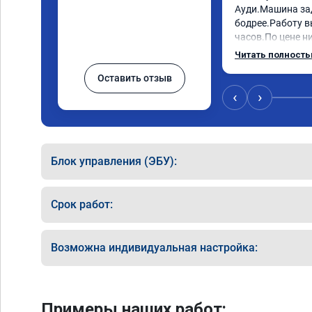
Ауди.Машина за
бодрее.Работу в
часов.По цене ни
как договаривал
Читать полност
работы возникал
Оставить отзыв
консультировал 
знаю,куда ехать 
‹
›
авто.Однозначно
как грамотного 
Блок управления (ЭБУ):
Срок работ:
Возможна индивидуальная настройка:
Примеры наших работ: