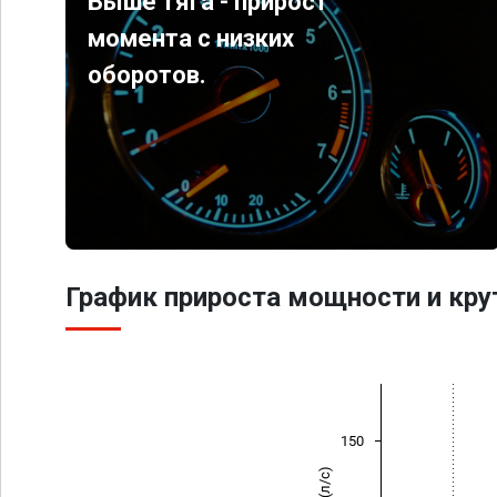
Выше тяга - прирост
момента с низких
оборотов.
График прироста мощности и кр
150