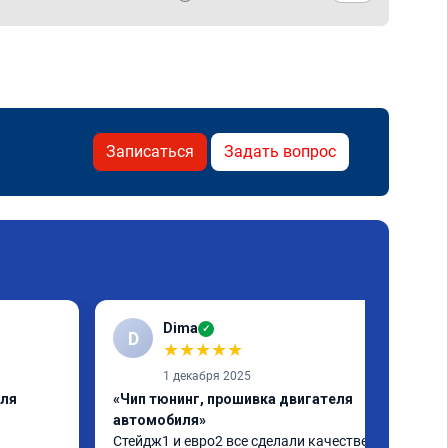
Записаться
Задать вопрос
Dima
✓
D
★
★
★
★
★
1 декабря 2025
еля
«Чип тюнинг, прошивка двигателя
автомобиля»
Стейдж1 и евро2 все сделали качественно. 