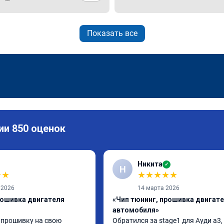
Показать все
ии 850 оценок
Никита
✓
Н
★
★
★
★
★
★
★
 2026
14 марта 2026
рошивка двигателя
«Чип тюнинг, прошивка двигат
автомобиля»
 прошивку на свою 
Обратился за stage1 для Ауди а3, 