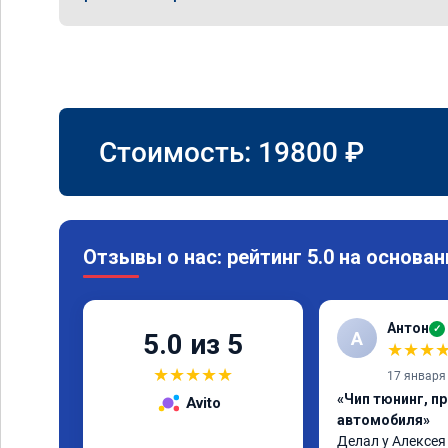
Стоимость:
19800
₽
Отзывы о нас: рейтинг 5.0 на основан
Антон
✓
А
5.0 из 5
★
★
★
★
★
★
★
★
17 января
«Чип тюнинг, п
Avito
автомобиля»
Делал у Алексея