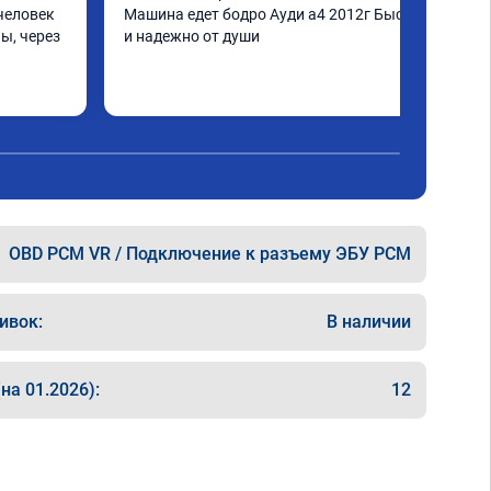
человек 
Машина едет бодро Ауди а4 2012г Быстро 
ы, через 
и надежно от души
шинка по 
нее в 
ать не 
ще раз 
OBD PCM VR / Подключение к разъему ЭБУ PCM
ивок:
В наличии
на 01.2026):
12