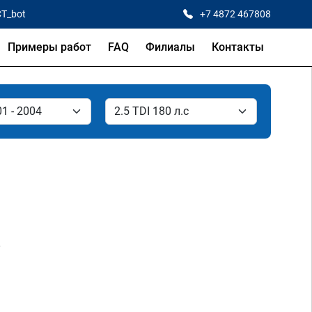
CT_bot
+7 4872 467808
Примеры работ
FAQ
Филиалы
Контакты
.