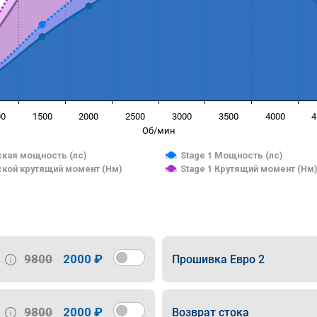
00
1500
2000
2500
3000
3500
4000
4
Об/мин
кая мощность (лс)
Stage 1 Мощность (лс)
кой крутящий момент (Нм)
Stage 1 Крутящий момент (Нм
9800
2000 ₽
Прошивка Евро 2
9800
2000 ₽
Возврат стока