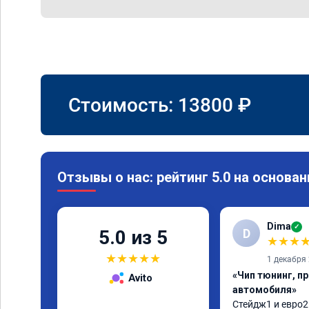
Стоимость:
13800
₽
Отзывы о нас: рейтинг 5.0 на основан
Dima
✓
D
5.0 из 5
★
★
★
★
★
★
★
★
1 декабря
«Чип тюнинг, п
Avito
автомобиля»
Стейдж1 и евро2 