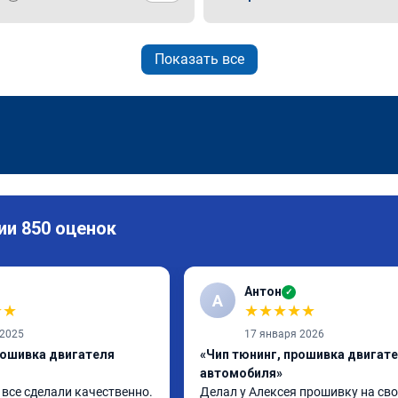
Показать все
ии 850 оценок
Антон
✓
А
★
★
★
★
★
★
★
 2025
17 января 2026
рошивка двигателя
«Чип тюнинг, прошивка двигат
автомобиля»
все сделали качественно. 
Делал у Алексея прошивку на сво