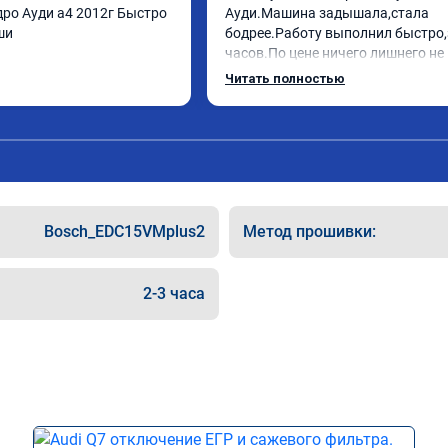
ро Ауди а4 2012г Быстро 
Ауди.Машина задышала,стала 
ши
бодрее.Работу выполнил быстро,з
часов.По цене ничего лишнего не 
как договаривались заранее.Посл
Читать полностью
работы возникали вопросы,всегд
консультировал и был на связи.Т
знаю,куда ехать в случае поломки
авто.Однозначно рекомендую Але
как грамотного специалиста!
Bosch_EDC15VMplus2
Метод прошивки:
2-3 часа