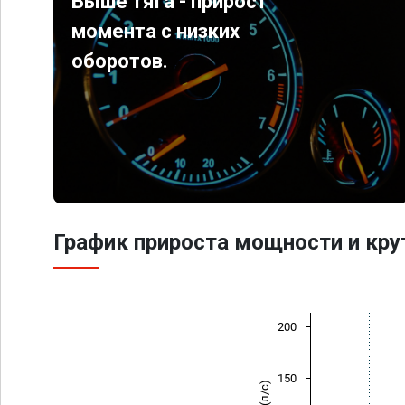
Выше тяга - прирост
момента с низких
оборотов.
График прироста мощности и кр
200
150