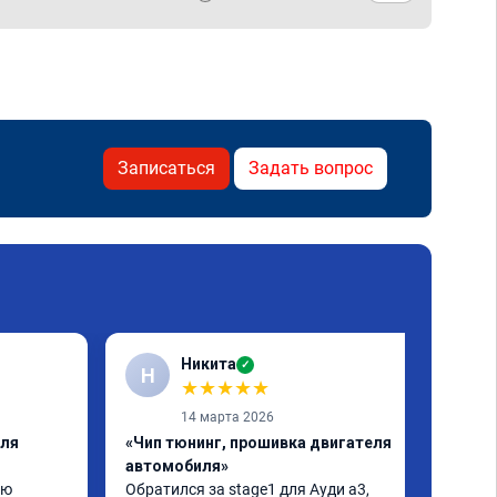
Записаться
Задать вопрос
Никита
✓
Н
★
★
★
★
★
14 марта 2026
еля
«Чип тюнинг, прошивка двигателя
автомобиля»
ю 
Обратился за stage1 для Ауди а3, 