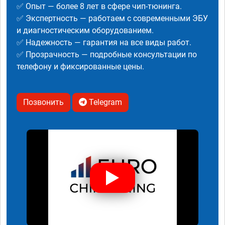
✅ Опыт — более 8 лет в сфере чип-тюнинга.
✅ Экспертность — работаем с современными ЭБУ
и диагностическим оборудованием.
✅ Надежность — гарантия на все виды работ.
✅ Прозрачность — подробные консультации по
телефону и фиксированные цены.
Позвонить
Telegram