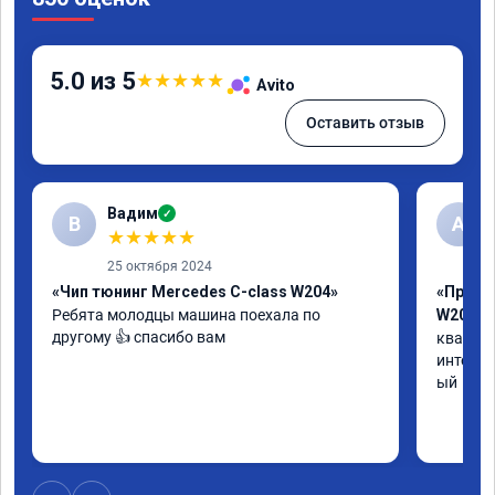
5.0 из 5
★
★
★
★
★
Avito
Оставить отзыв
Вадим
✓
В
А
★
★
★
★
★
25 октября 2024
«Чип тюнинг Mercedes C-class W204»
«Прошив
Ребята молодцы машина поехала по 
W205»
другому 👍 спасибо вам
квалифи
интелли
ый