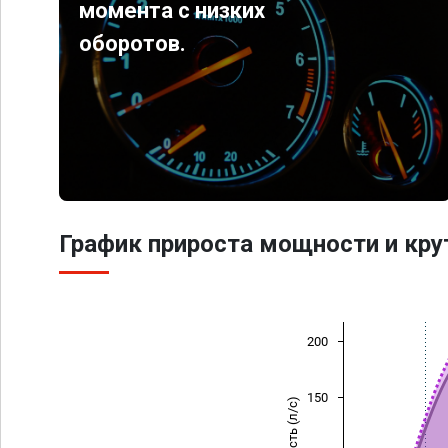
момента с низких
оборотов.
График прироста мощности и кр
200
150
Мощность (л/с)