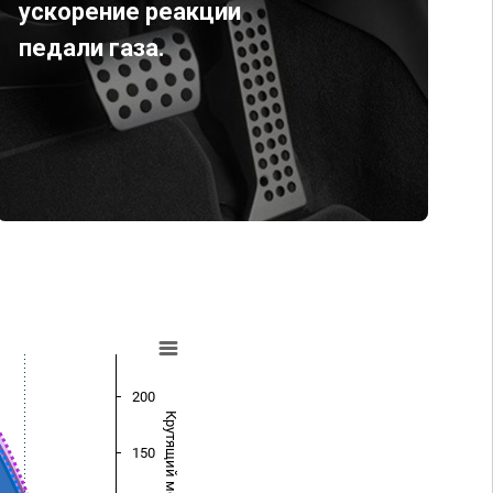
ускорение реакции
педали газа.
200
Крутящий момент (Нм)
150