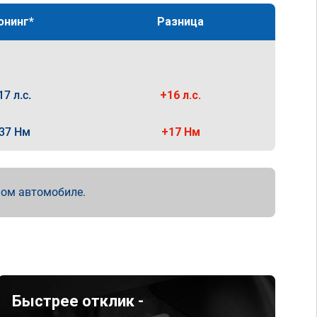
юнинг*
Разница
17 л.с.
+16 л.с.
37 Нм
+17 Нм
мом автомобиле.
Быстрее отклик -