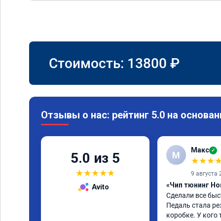
Стоимость:
13800
₽
Отзывы о нас: рейтинг 5.0 на основан
Макс
✓
М
5.0 из 5
★
★
★
★
★
★
★
★
9 августа 
«Чип тюнинг Hon
Avito
Сделали все быс
Педаль стала рез
коробке. У кого