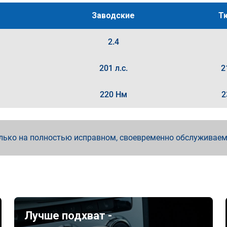
Заводские
Т
2.4
201 л.с.
2
220 Нм
2
лько на полностью исправном, своевременно обслуживае
Лучше подхват -