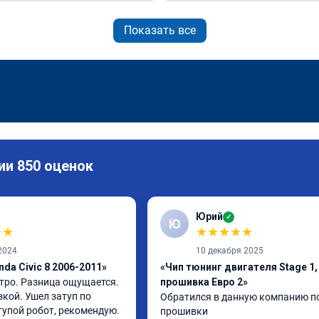
Показать все
ии 850 оценок
Юрий
✓
Ю
★
★
★
★
★
★
★
2024
10 декабря 2025
da Civic 8 2006-2011»
«Чип тюнинг двигателя Stage 1, 
тро. Разница ощущается. 
прошивка Евро 2»
кой. Ушел затуп по 
Обратился в данную компанию по
 тупой робот, рекомендую.
прошивки
