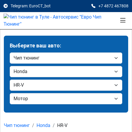
Telegram: EuroCT_bot
+7 4872 467808
Выберите ваш авто:
Чип тюнинг
Honda
HR-V