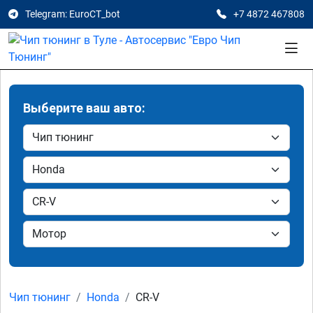
Telegram: EuroCT_bot
+7 4872 467808
Выберите ваш авто:
Чип тюнинг
Honda
CR-V