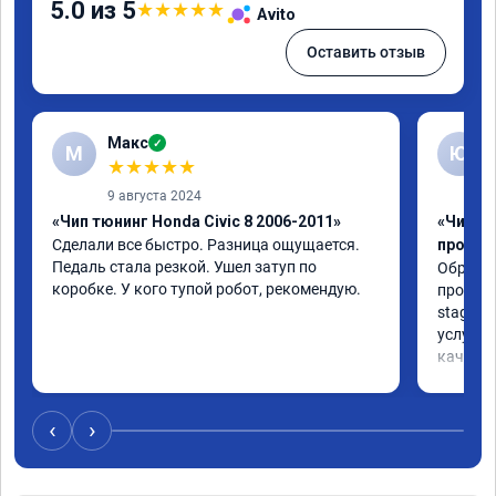
5.0 из 5
★
★
★
★
★
Avito
Оставить отзыв
Макс
✓
М
Ю
★
★
★
★
★
9 августа 2024
«Чип тюнинг Honda Civic 8 2006-2011»
«Чип тю
Сделали все быстро. Разница ощущается. 
прошив
Педаль стала резкой. Ушел затуп по 
Обратил
коробке. У кого тупой робот, рекомендую.
прошивк
stage 1,
услуга 
качеств
совету
‹
›