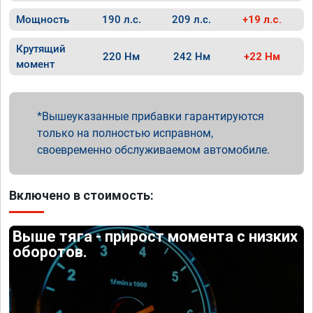
Мощность
190 л.с.
209 л.с.
+19 л.с.
Крутящий
220 Нм
242 Нм
+22 Нм
момент
Вышеуказанные прибавки гарантируются
только на полностью исправном,
своевременно обслуживаемом автомобиле.
Включено в стоимость:
Выше тяга - прирост момента с низких
оборотов.