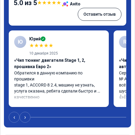
5.0 из 5
★
★
★
★
★
Avito
Оставить отзыв
Юрий
✓
Ю
R
★
★
★
★
★
10 декабря 2025
«Чип тюнинг двигателя Stage 1, 2,
«Чип т
прошивка Евро 2»
автомо
Обратился в данную компанию по 
Сертифи
прошивки

№ A0130
stage 1, ACCORD 8 2.4, машину не узнать, 
всё кла
услуга оказана, ребята сделали быстро и 
шустрее
качественно

👍👍
советую
‹
›