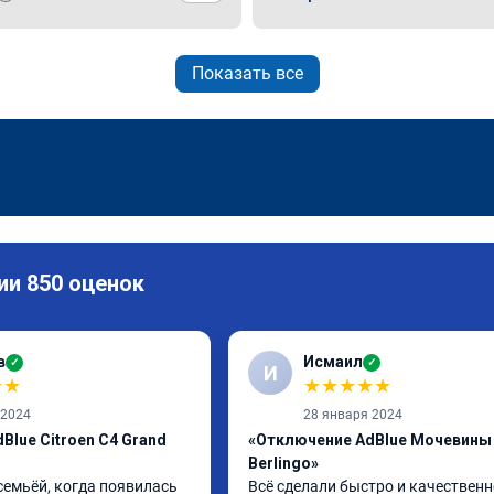
Показать все
ии 850 оценок
в
Исмаил
✓
✓
И
★
★
★
★
★
★
★
 2024
28 января 2024
Blue Citroen C4 Grand
«Отключение AdBlue Мочевины 
Berlingo»
семьёй, когда появилась 
Всё сделали быстро и качественн