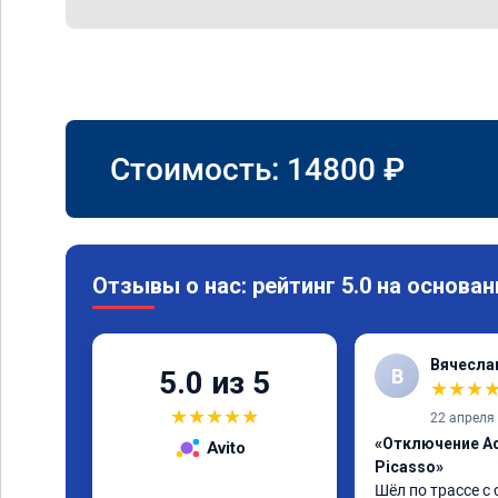
Стоимость:
14800
₽
Отзывы о нас: рейтинг 5.0 на основан
Вячесла
В
5.0 из 5
★
★
★
★
★
★
★
★
22 апреля
«Отключение Ad
Avito
Picasso»
Шёл по трассе с 