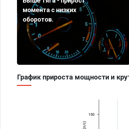
Выше тяга - прирост
момента с низких
оборотов.
График прироста мощности и кр
150