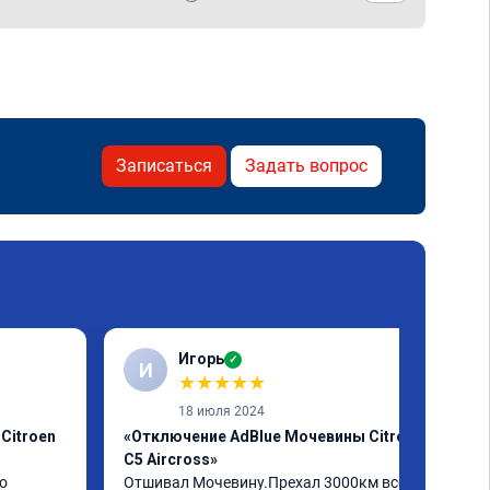
Записаться
Задать вопрос
Игорь
✓
И
★
★
★
★
★
18 июля 2024
Citroen
«Отключение AdBlue Мочевины Citroen
C5 Aircross»
о
Отшивал Мочевину.Прехал 3000км всё 