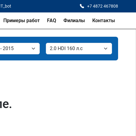
CT_bot
+7 4872 467808
Примеры работ
FAQ
Филиалы
Контакты
ле.