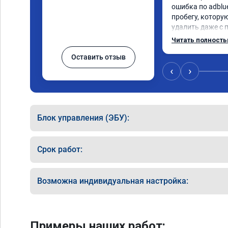
ошибка по adblue
пробегу, котору
удалить даже с 
пошли навстречу
Читать полност
за час отшили как
Оставить отзыв
Отпуск не был со
‹
›
Блок управления (ЭБУ):
Срок работ:
Возможна индивидуальная настройка:
Примеры наших работ: