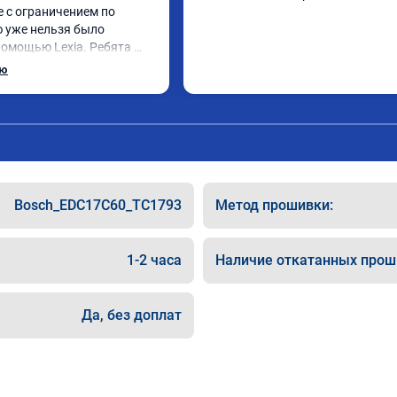
 с ограничением по 
ю уже нельзя было 
помощью Lexia. Ребята 
, оперативно приняли и 
ью
 adblue, так и eolys. 
рван ))
Bosch_EDC17C60_TC1793
Метод прошивки:
1-2 часа
Наличие откатанных прош
Да, без доплат