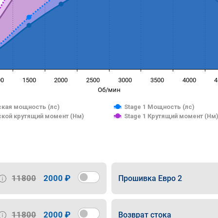
00
1500
2000
2500
3000
3500
4000
4
Об/мин
кая мощность (лс)
Stage 1 Мощность (лс)
кой крутящий момент (Нм)
Stage 1 Крутящий момент (Нм
11800
2000 ₽
Прошивка Евро 2
11800
2000 ₽
Возврат стока