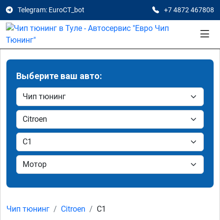
Telegram: EuroCT_bot
+7 4872 467808
Выберите ваш авто:
Чип тюнинг
Citroen
C1