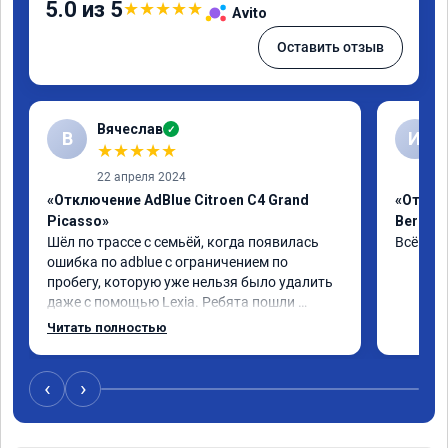
5.0 из 5
★
★
★
★
★
Avito
Оставить отзыв
Вячеслав
✓
В
И
★
★
★
★
★
22 апреля 2024
«Отключение AdBlue Citroen C4 Grand
«Отклю
Picasso»
Berling
Шёл по трассе с семьёй, когда появилась 
Всё сде
ошибка по adblue с ограничением по 
пробегу, которую уже нельзя было удалить 
даже с помощью Lexia. Ребята пошли 
навстречу, оперативно приняли и за час 
Читать полностью
отшили как adblue, так и eolys. Отпуск не 
был сорван ))
‹
›