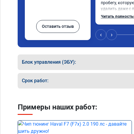
пробегу, котору
удалить даже с 
пошли навстречу
Читать полност
за час отшили как
Оставить отзыв
Отпуск не был со
‹
›
Блок управления (ЭБУ):
Срок работ:
Примеры наших работ: