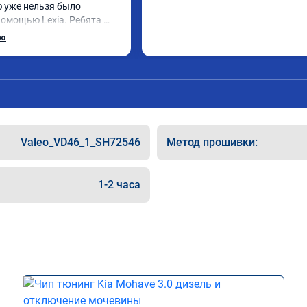
ю уже нельзя было 
помощью Lexia. Ребята 
, оперативно приняли и 
ью
 adblue, так и eolys. 
рван ))
Valeo_VD46_1_SH72546
Метод прошивки:
1-2 часа