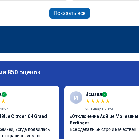
Показать все
ии 850 оценок
в
Исмаил
✓
✓
И
★
★
★
★
★
★
★
 2024
28 января 2024
Blue Citroen C4 Grand
«Отключение AdBlue Мочевины 
Berlingo»
семьёй, когда появилась 
Всё сделали быстро и качественн
 с ограничением по 