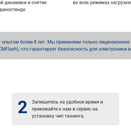
й динамики и снятие
во всех режимах нагрузки
 диностенде.
опытом более 8 лет. Мы применяем только лицензионное о
x, PCMFlash), что гарантирует безопасность для электроники 
2
Запишитесь на удобное время и
приезжайте к нам в сервис на
установку чип тюнинга.