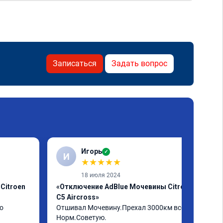
Записаться
Задать вопрос
Игорь
✓
И
★
★
★
★
★
18 июля 2024
Citroen
«Отключение AdBlue Мочевины Citroen
C5 Aircross»
о
Отшивал Мочевину.Прехал 3000км всё 
Норм.Советую.