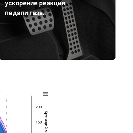
ускорение реакции
педали газа.
200
Крутящий момент (Нм)
150