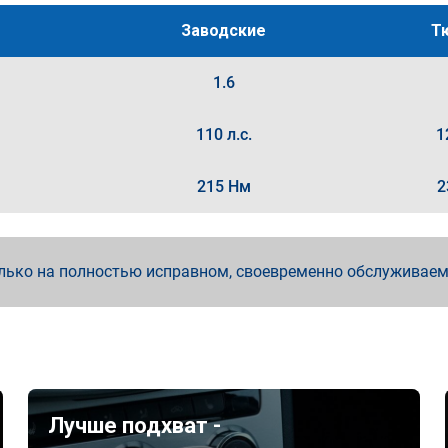
Заводские
Т
1.6
110 л.с.
1
215 Нм
2
лько на полностью исправном, своевременно обслуживае
Лучше подхват -