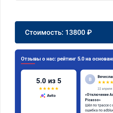
Стоимость:
13800
₽
Отзывы о нас: рейтинг 5.0 на основан
Вячесла
В
5.0 из 5
★
★
★
★
★
★
★
★
22 апреля
«Отключение Ad
Avito
Picasso»
Шёл по трассе с 
ошибка по adblue