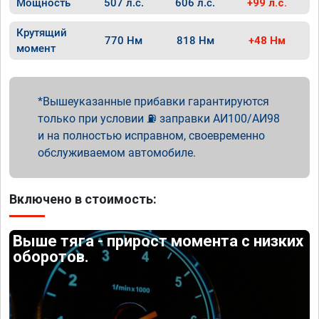
Мощность
507 л.с.
606 л.с.
+99 л.с.
Крутящий
770 Нм
818 Нм
+48 Нм
момент
Вышеуказанные прибавки гарантируются
только при условии ⛽ заправки АИ100/АИ98
и на полностью исправном, своевременно
обслуживаемом автомобиле.
Включено в стоимость:
Выше тяга - прирост момента с низких
оборотов.