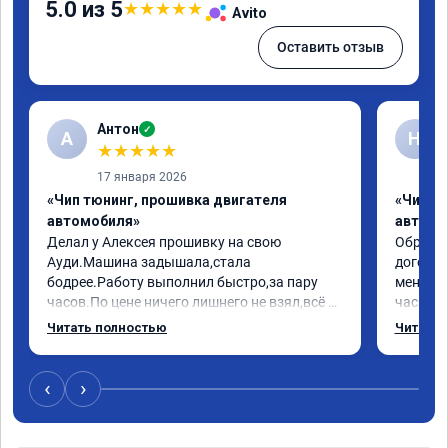
5.0 из 5
★
★
★
★
★
Avito
Оставить отзыв
Антон
✓
А
Н
★
★
★
★
★
17 января 2026
«Чип тюнинг, прошивка двигателя
«Чип т
автомобиля»
автомо
Делал у Алексея прошивку на свою 
Обратилс
Ауди.Машина задышала,стала 
договор
бодрее.Работу выполнил быстро,за пару 
меня вс
часов.По цене ничего лишнего не взял,всё 
час все
как договаривались заранее.После работы 
Арман с
Читать полностью
Читать 
возникали вопросы,всегда консультировал 
летела а
и был на связи.Теперь знаю,куда ехать в 
личку А
случае поломки авто.Однозначно 
может 
‹
›
рекомендую Алексея как грамотного 
спасибо 
специалиста!