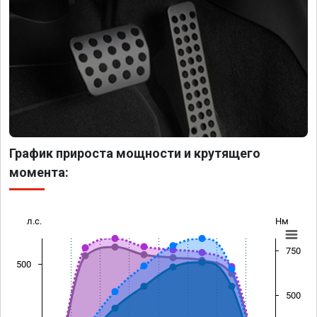
График прироста мощности и крутящего
момента:
л.с.
Нм
750
500
500