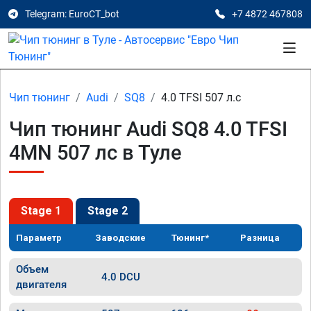
Telegram: EuroCT_bot
+7 4872 467808
Чип тюнинг
Audi
SQ8
4.0 TFSI 507 л.с
Чип тюнинг Audi SQ8 4.0 TFSI
4MN 507 лс в Туле
Stage 1
Stage 2
Параметр
Заводские
Тюнинг*
Разница
Объем
4.0 DCU
двигателя