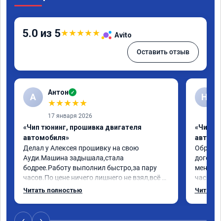
5.0 из 5
★
★
★
★
★
Avito
Оставить отзыв
Антон
✓
А
Н
★
★
★
★
★
17 января 2026
«Чип тюнинг, прошивка двигателя
«Чип т
автомобиля»
автомо
Делал у Алексея прошивку на свою 
Обратилс
Ауди.Машина задышала,стала 
договор
бодрее.Работу выполнил быстро,за пару 
меня вс
часов.По цене ничего лишнего не взял,всё 
час все
как договаривались заранее.После работы 
Арман с
Читать полностью
Читать 
возникали вопросы,всегда консультировал 
летела а
и был на связи.Теперь знаю,куда ехать в 
личку А
случае поломки авто.Однозначно 
может 
‹
›