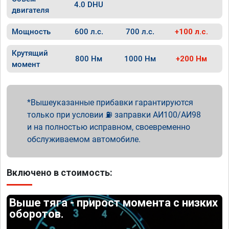
4.0 DHU
двигателя
Мощность
600 л.с.
700 л.с.
+100 л.с.
Крутящий
800 Нм
1000 Нм
+200 Нм
момент
Вышеуказанные прибавки гарантируются
только при условии ⛽ заправки АИ100/АИ98
и на полностью исправном, своевременно
обслуживаемом автомобиле.
Включено в стоимость:
Выше тяга - прирост момента с низких
оборотов.