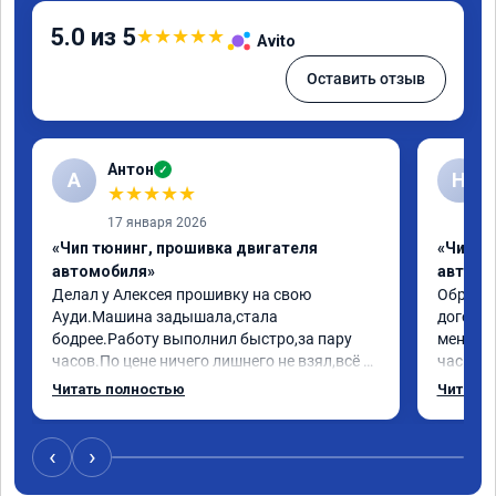
5.0 из 5
★
★
★
★
★
Avito
Оставить отзыв
Антон
✓
А
Н
★
★
★
★
★
17 января 2026
«Чип тюнинг, прошивка двигателя
«Чип т
автомобиля»
автомо
Делал у Алексея прошивку на свою 
Обратилс
Ауди.Машина задышала,стала 
договор
бодрее.Работу выполнил быстро,за пару 
меня вс
часов.По цене ничего лишнего не взял,всё 
час все
как договаривались заранее.После работы 
Арман с
Читать полностью
Читать 
возникали вопросы,всегда консультировал 
летела а
и был на связи.Теперь знаю,куда ехать в 
личку А
случае поломки авто.Однозначно 
может 
‹
›
рекомендую Алексея как грамотного 
спасибо 
специалиста!