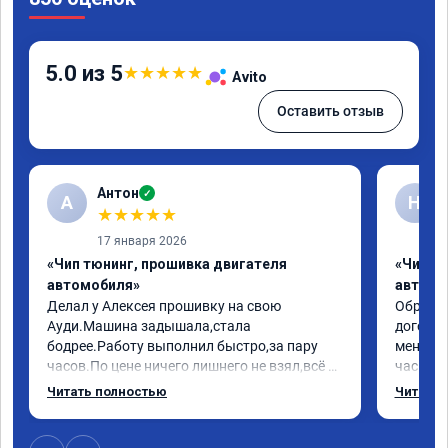
5.0 из 5
★
★
★
★
★
Avito
Оставить отзыв
Антон
✓
А
Н
★
★
★
★
★
17 января 2026
«Чип тюнинг, прошивка двигателя
«Чип т
автомобиля»
автомо
Делал у Алексея прошивку на свою 
Обратилс
Ауди.Машина задышала,стала 
договор
бодрее.Работу выполнил быстро,за пару 
меня вс
часов.По цене ничего лишнего не взял,всё 
час все
как договаривались заранее.После работы 
Арман с
Читать полностью
Читать 
возникали вопросы,всегда консультировал 
летела а
и был на связи.Теперь знаю,куда ехать в 
личку А
случае поломки авто.Однозначно 
может 