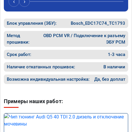
‹
›
рекомендую Алексея как грамотного 
спасибо 
специалиста!
Блок управления (ЭБУ):
Bosch_EDC17C74_TC1793
Метод
OBD PCM VR / Подключение к разъему
прошивки:
ЭБУ PCM
Срок работ:
1-3 часа
Наличие откатанных прошивок:
В наличии
Возможна индивидуальная настройка:
Да, без доплат
Примеры наших работ: