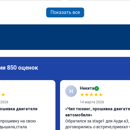
Показать все
ии 850 оценок
Никита
✓
Н
★
★
★
★
★
★
★
 2026
14 марта 2026
рошивка двигателя
«Чип тюнинг, прошивка двигат
автомобиля»
 прошивку на свою 
Обратился за stage1 для Ауди а3, 
дышала,стала 
договорились о встрече,приехал 