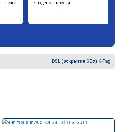
ы, через 
и надежно от души
шинка по 
нее в 
ать не 
ще раз 
BSL (вскрытие ЭБУ) K-Tag