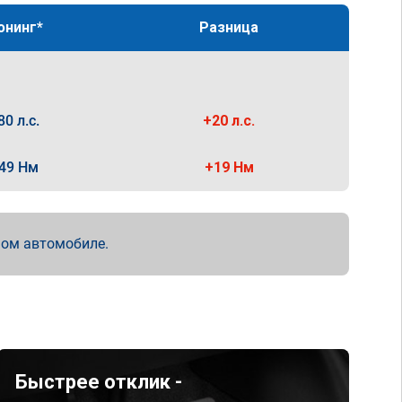
юнинг*
Разница
80 л.с.
+20 л.с.
49 Нм
+19 Нм
мом автомобиле.
Быстрее отклик -