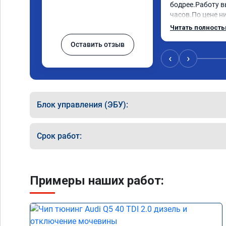
бодрее.Работу в
часов.По цене ни
как договаривал
Читать полност
работы возникал
Оставить отзыв
консультировал 
знаю,куда ехать 
‹
›
авто.Однозначно
как грамотного 
Блок управления (ЭБУ):
Срок работ:
Примеры наших работ: