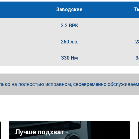
Заводские
Т
3.2 BPK
260 л.с.
2
330 Нм
3
лько на полностью исправном, своевременно обслуживае
Лучше подхват -