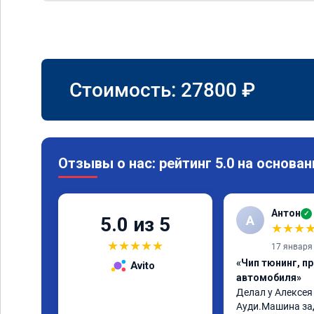
Стоимость:
27800
₽
Отзывы о нас: рейтинг 5.0 на основан
Антон
✓
А
5.0 из 5
★
★
★
★
★
★
★
★
17 января
«Чип тюнинг, п
Avito
автомобиля»
Делал у Алексея
Ауди.Машина за