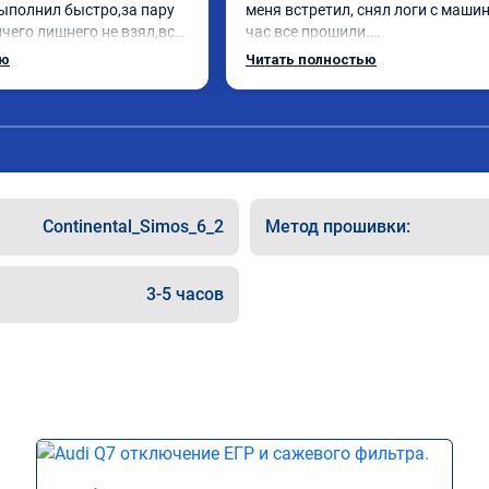
ыполнил быстро,за пару 
меня встретил, снял логи с машин
чего лишнего не взял,всё 
час все прошили.

ись заранее.После 
Арман спасибо тебе огромное, ма
ью
Читать полностью
и вопросы,всегда 
летела а не поехала! Как писал ра
и был на связи.Теперь 
личку Арману смерть с косой догн
в случае поломки 
может 🤣машина едет не в себя, е
 рекомендую Алексея 
спасибо вам!!!!!!!
специалиста!
Continental_Simos_6_2
Метод прошивки:
3-5 часов