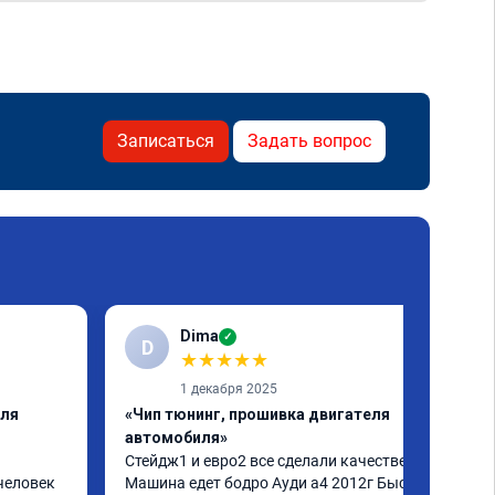
Записаться
Задать вопрос
Dima
✓
D
★
★
★
★
★
1 декабря 2025
еля
«Чип тюнинг, прошивка двигателя
автомобиля»
Стейдж1 и евро2 все сделали качественно. 
человек 
Машина едет бодро Ауди а4 2012г Быстро 