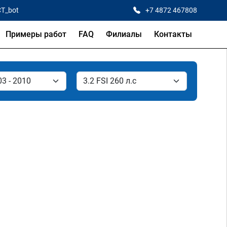
CT_bot
+7 4872 467808
Примеры работ
FAQ
Филиалы
Контакты
.