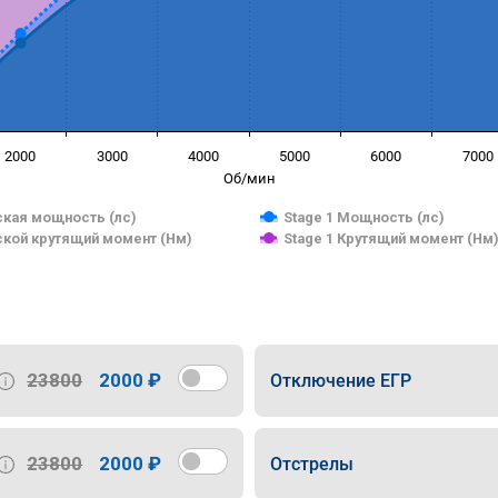
2000
3000
4000
5000
6000
7000
Об/мин
кая мощность (лс)
Stage 1 Мощность (лс)
кой крутящий момент (Нм)
Stage 1 Крутящий момент (Нм
23800
2000 ₽
Отключение ЕГР
23800
2000 ₽
Отстрелы