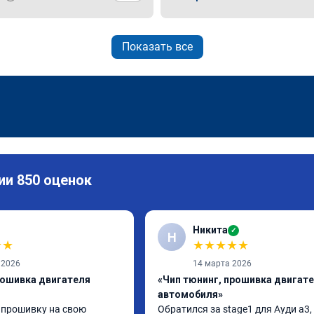
Показать все
ии 850 оценок
Никита
✓
Н
★
★
★
★
★
★
★
 2026
14 марта 2026
рошивка двигателя
«Чип тюнинг, прошивка двигат
автомобиля»
 прошивку на свою 
Обратился за stage1 для Ауди а3, 