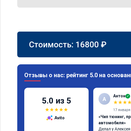
Стоимость:
16800
₽
Отзывы о нас: рейтинг 5.0 на основан
Антон
✓
А
5.0 из 5
★
★
★
★
★
★
★
★
17 января
«Чип тюнинг, п
Avito
автомобиля»
Делал у Алексея