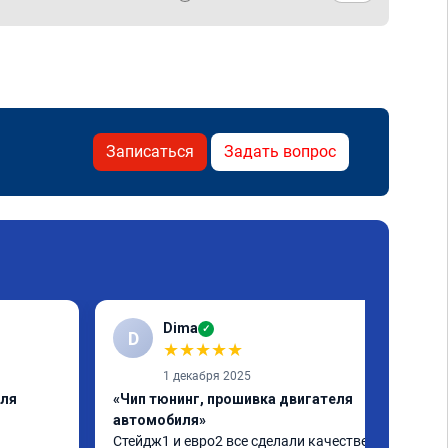
Записаться
Задать вопрос
Dima
✓
D
★
★
★
★
★
1 декабря 2025
еля
«Чип тюнинг, прошивка двигателя
автомобиля»
Стейдж1 и евро2 все сделали качественно. 