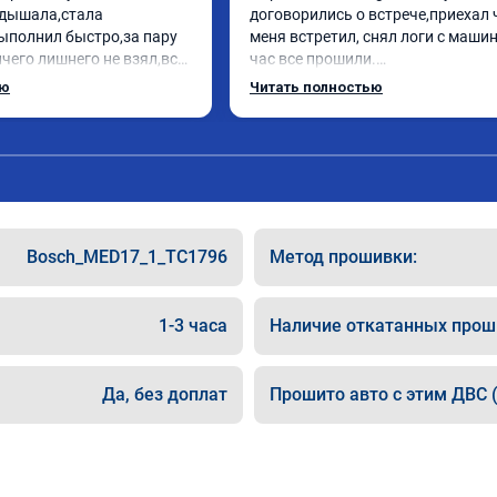
дышала,стала 
договорились о встрече,приехал 
ыполнил быстро,за пару 
меня встретил, снял логи с машин
чего лишнего не взял,всё 
час все прошили.

ись заранее.После 
Арман спасибо тебе огромное, ма
ью
Читать полностью
и вопросы,всегда 
летела а не поехала! Как писал ра
и был на связи.Теперь 
личку Арману смерть с косой догн
в случае поломки 
может 🤣машина едет не в себя, е
 рекомендую Алексея 
спасибо вам!!!!!!!
специалиста!
Bosch_MED17_1_TC1796
Метод прошивки:
1-3 часа
Наличие откатанных прош
Да, без доплат
Прошито авто с этим ДВС (