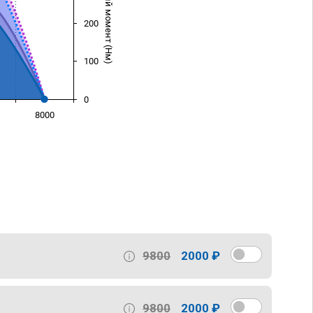
Крутящий момент (Нм)
200
100
0
8000
)
9800
2000 ₽
9800
2000 ₽