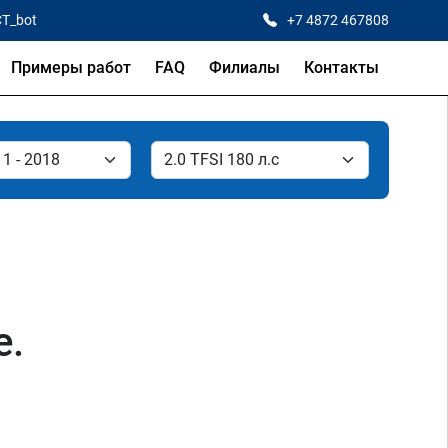
CT_bot
+7 4872 467808
Примеры работ
FAQ
Филиалы
Контакты
е.