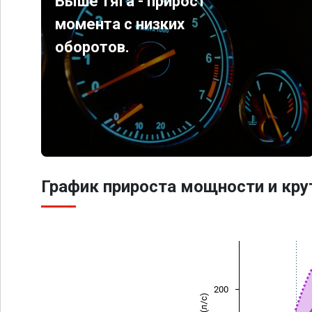
Выше тяга - прирост
момента с низких
оборотов.
График прироста мощности и кр
200