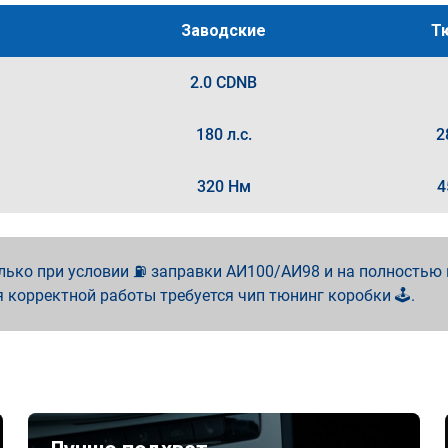
Заводские
Т
2.0 CDNB
180 л.с.
2
320 Нм
4
лько при условии ⛽ заправки АИ100/АИ98 и на полностью
я корректной работы требуется чип тюнинг коробки 🕹️.