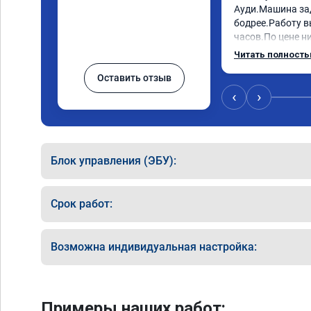
Ауди.Машина за
бодрее.Работу в
часов.По цене ни
как договаривал
Читать полност
работы возникал
Оставить отзыв
консультировал 
знаю,куда ехать 
‹
›
авто.Однозначно
как грамотного 
Блок управления (ЭБУ):
Срок работ:
Возможна индивидуальная настройка:
Примеры наших работ: