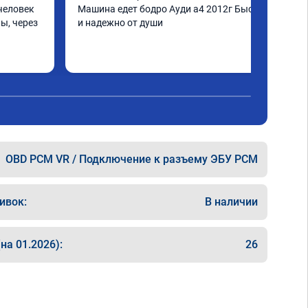
человек 
Машина едет бодро Ауди а4 2012г Быстро 
ы, через 
и надежно от души
шинка по 
нее в 
ать не 
ще раз 
OBD PCM VR / Подключение к разъему ЭБУ PCM
ивок:
В наличии
на 01.2026):
26