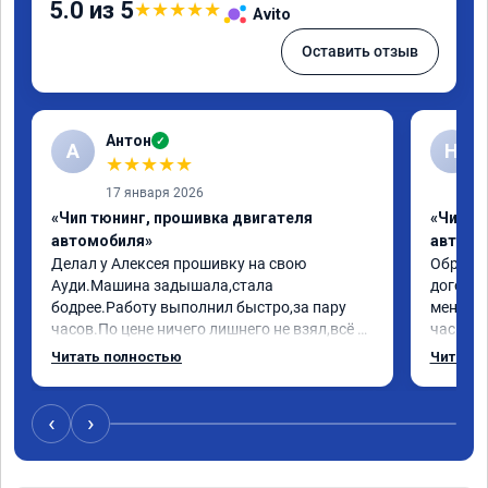
5.0 из 5
★
★
★
★
★
Avito
Оставить отзыв
Антон
✓
А
Н
★
★
★
★
★
17 января 2026
«Чип тюнинг, прошивка двигателя
«Чип т
автомобиля»
автомо
Делал у Алексея прошивку на свою 
Обратилс
Ауди.Машина задышала,стала 
договор
бодрее.Работу выполнил быстро,за пару 
меня вс
часов.По цене ничего лишнего не взял,всё 
час все
как договаривались заранее.После работы 
Арман с
Читать полностью
Читать 
возникали вопросы,всегда консультировал 
летела а
и был на связи.Теперь знаю,куда ехать в 
личку А
случае поломки авто.Однозначно 
может 
‹
›
рекомендую Алексея как грамотного 
спасибо 
специалиста!