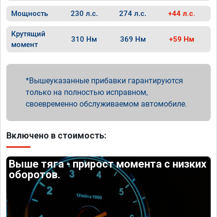
Мощность
230 л.с.
274 л.с.
+44 л.с.
Крутящий
310 Нм
369 Нм
+59 Нм
момент
Вышеуказанные прибавки гарантируются
только на полностью исправном,
своевременно обслуживаемом автомобиле.
Включено в стоимость:
Выше тяга - прирост момента с низких
оборотов.