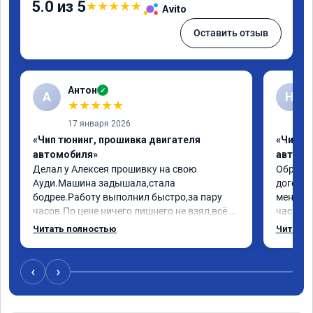
5.0 из 5
★
★
★
★
★
Avito
Оставить отзыв
Антон
✓
А
Н
★
★
★
★
★
17 января 2026
«Чип тюнинг, прошивка двигателя
«Чип т
автомобиля»
автомо
Делал у Алексея прошивку на свою 
Обратилс
Ауди.Машина задышала,стала 
договор
бодрее.Работу выполнил быстро,за пару 
меня вс
часов.По цене ничего лишнего не взял,всё 
час все
как договаривались заранее.После работы 
Арман с
Читать полностью
Читать 
возникали вопросы,всегда консультировал 
летела а
и был на связи.Теперь знаю,куда ехать в 
личку А
случае поломки авто.Однозначно 
может 
‹
›
рекомендую Алексея как грамотного 
спасибо 
специалиста!