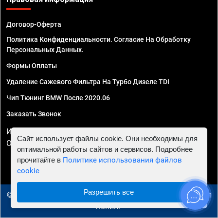
Договор-Оферта
Политика Конфиденциальности. Согласие На Обработку
Персональных Данных.
Формы Оплаты
Удаление Сажевого Фильтра На Турбо Дизеле TDI
Чип Тюнинг BMW После 2020.06
Заказать Звонок
ИП Смирнов Георгий Павлович. ИНН 781302555843,
Сайт использует файлы cookie. Они необходимы для
ОГРНИП 324470400032610
оптимальной работы сайтов и сервисов. Подробнее
прочитайте в
Политике использования файлов
cookie
Разрешить все
© 2010 - 2026 Чип тюнинг в Туле - Автосервис "Евро Чип
Тюнинг"