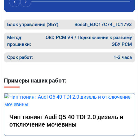
‹
›
рекомендую Алексея как грамотного 
спасибо 
специалиста!
Блок управления (ЭБУ):
Bosch_EDC17C74_TC1793
Метод
OBD PCM VR / Подключение к разъему
прошивки:
ЭБУ PCM
Срок работ:
1-3 часа
Примеры наших работ:
Чип тюнинг Audi Q5 40 TDI 2.0 дизель и
отключение мочевины