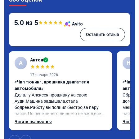
5.0 из 5
★
★
★
★
★
Avito
Оставить отзыв
Антон
✓
А
Н
★
★
★
★
★
17 января 2026
«Чип тюнинг, прошивка двигателя
«Чип т
автомобиля»
автомо
Делал у Алексея прошивку на свою 
Обратилс
Ауди.Машина задышала,стала 
договор
бодрее.Работу выполнил быстро,за пару 
меня вс
часов.По цене ничего лишнего не взял,всё 
час все
как договаривались заранее.После работы 
Арман с
Читать полностью
Читать 
возникали вопросы,всегда консультировал 
летела а
и был на связи.Теперь знаю,куда ехать в 
личку А
случае поломки авто.Однозначно 
может 