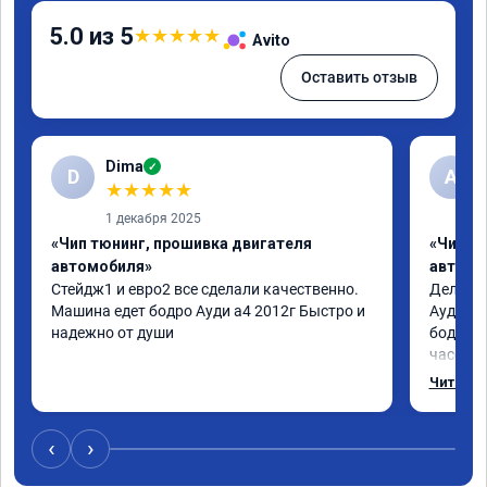
5.0 из 5
★
★
★
★
★
Avito
Оставить отзыв
Dima
✓
D
А
★
★
★
★
★
1 декабря 2025
«Чип тюнинг, прошивка двигателя
«Чип т
автомобиля»
автомо
Стейдж1 и евро2 все сделали качественно. 
Делал у
Машина едет бодро Ауди а4 2012г Быстро и 
Ауди.Ма
надежно от души
бодрее.
часов.П
как дог
Читать 
возника
и был н
случае 
‹
›
рекомен
специал