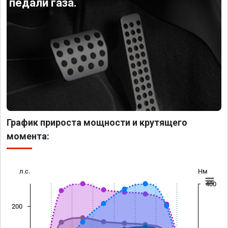
педали газа.
График прироста мощности и крутящего
момента:
л.с.
Нм
400
200