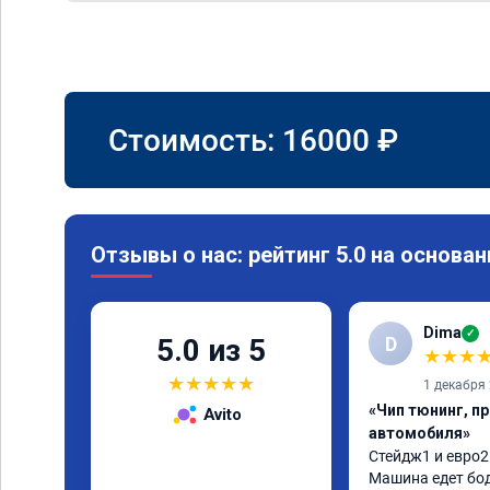
Стоимость:
16000
₽
Отзывы о нас: рейтинг 5.0 на основан
Dima
✓
D
5.0 из 5
★
★
★
★
★
★
★
★
1 декабря
«Чип тюнинг, п
Avito
автомобиля»
Стейдж1 и евро2 
Машина едет бод