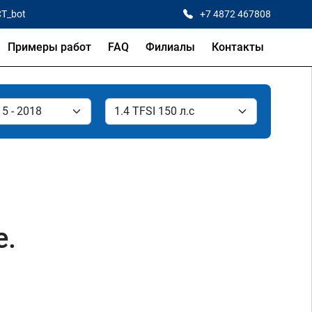
CT_bot
+7 4872 467808
Примеры работ
FAQ
Филиалы
Контакты
е.