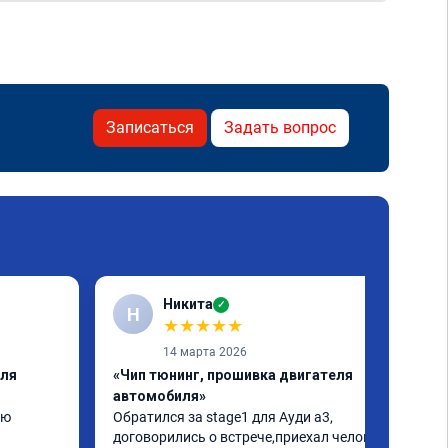
Записаться
Задать вопрос
Никита
✓
Н
★
★
★
★
★
14 марта 2026
еля
«Чип тюнинг, прошивка двигателя
автомобиля»
ю 
Обратился за stage1 для Ауди а3, 
договорились о встрече,приехал человек 