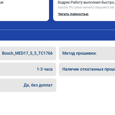
ши
бодрее.Работу выполнил быстро,з
часов.По цене ничего лишнего не 
как договаривались заранее.Посл
Читать полностью
работы возникали вопросы,всегд
консультировал и был на связи.Т
знаю,куда ехать в случае поломки
авто.Однозначно рекомендую Але
как грамотного специалиста!
Bosch_MED17_5_5_TC1766
Метод прошивки:
1-3 часа
Наличие откатанных прош
Да, без доплат