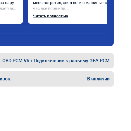
а пару 
меня встретил, снял логи с машины, через 
взял,всё 
час все прошили.

е 
Арман спасибо тебе огромное, машинка по 
Читать полностью
а 
летела а не поехала! Как писал ранее в 
еперь 
личку Арману смерть с косой догнать не 
 
может 🤣машина едет не в себя, еще раз 
ксея 
спасибо вам!!!!!!!
OBD PCM VR / Подключение к разъему ЭБУ PCM
ивок:
В наличии