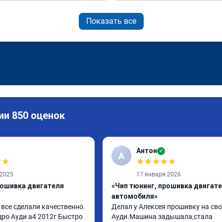
Показать все
ии 850 оценок
Антон
✓
А
★
★
★
★
★
★
★
 2025
17 января 2026
рошивка двигателя
«Чип тюнинг, прошивка двигат
автомобиля»
все сделали качественно. 
Делал у Алексея прошивку на сво
ро Ауди а4 2012г Быстро 
Ауди.Машина задышала,стала 