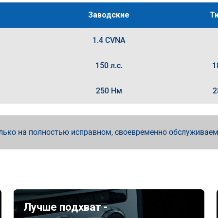
Заводские
Т
1.4 CVNA
150 л.с.
1
250 Нм
2
лько на полностью исправном, своевременно обслуживае
Лучше подхват -