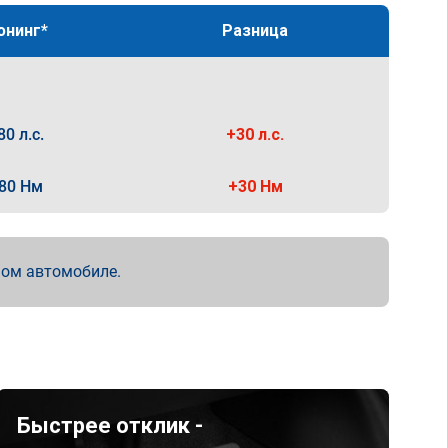
юнинг*
Разница
80 л.с.
+30 л.с.
80 Нм
+30 Нм
мом автомобиле.
Быстрее отклик -