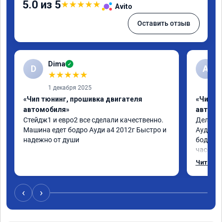
5.0 из 5
★
★
★
★
★
Avito
Оставить отзыв
Dima
✓
D
А
★
★
★
★
★
1 декабря 2025
«Чип тюнинг, прошивка двигателя
«Чип т
автомобиля»
автомо
Стейдж1 и евро2 все сделали качественно. 
Делал у
Машина едет бодро Ауди а4 2012г Быстро и 
Ауди.Ма
надежно от души
бодрее.
часов.П
как дог
Читать 
возника
и был н
случае 
‹
›
рекомен
специал