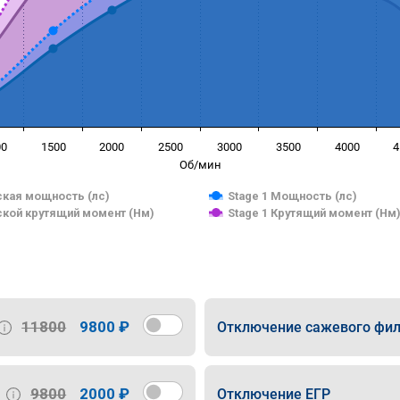
00
1500
2000
2500
3000
3500
4000
4
Об/мин
кая мощность (лс)
Stage 1 Мощность (лс)
кой крутящий момент (Нм)
Stage 1 Крутящий момент (Нм
11800
9800 ₽
Отключение сажевого фил
9800
2000 ₽
Отключение ЕГР