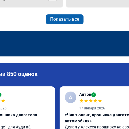
Показать все
ии 850 оценок
Антон
✓
✓
А
★
★
★
★
★
★
★
2026
17 января 2026
рошивка двигателя
«Чип тюнинг, прошивка двигат
автомобиля»
ge1 для Ауди а3, 
Делал у Алексея прошивку на сво