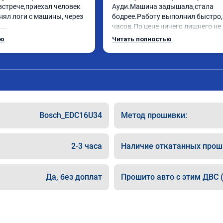
встрече,приехал человек 
Ауди.Машина задышала,стала 
нял логи с машины, через 
бодрее.Работу выполнил быстро,з


часов.По цене ничего лишнего не 
ебе огромное, машинка по 
как договаривались заранее.Посл
ью
Читать полностью
ала! Как писал ранее в 
работы возникали вопросы,всегд
рть с косой догнать не 
консультировал и был на связи.Т
дет не в себя, еще раз 
знаю,куда ехать в случае поломки
авто.Однозначно рекомендую Але
как грамотного специалиста!
Bosch_EDC16U34
Метод прошивки:
2-3 часа
Наличие откатанных прош
Да, без доплат
Прошито авто с этим ДВС (