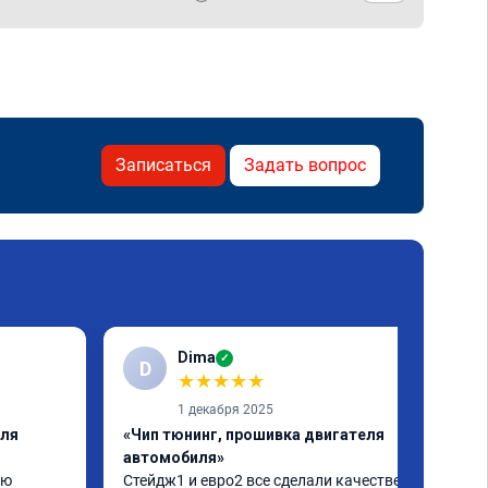
Записаться
Задать вопрос
Dima
✓
D
★
★
★
★
★
1 декабря 2025
еля
«Чип тюнинг, прошивка двигателя
автомобиля»
ю 
Стейдж1 и евро2 все сделали качественно. 