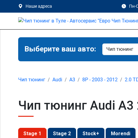
Наши адреса
Пн-С
Выберите ваш авто:
Чип тюнинг
Audi
A3
8P - 2003 - 2012
2.0 T
Чип тюнинг Audi A3 2
Stage 1
Stage 2
Stock+
Morendi