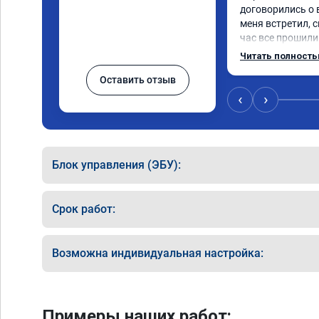
договорились о 
меня встретил, с
час все прошили.
Арман спасибо т
Читать полност
летела а не поех
Оставить отзыв
личку Арману сме
может 🤣машина е
‹
›
спасибо вам!!!!!!!
Блок управления (ЭБУ):
Срок работ:
Возможна индивидуальная настройка:
Примеры наших работ: