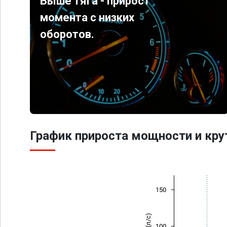
Выше тяга - прирост
момента с низких
оборотов.
График прироста мощности и кр
150
100