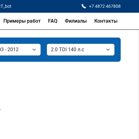
CT_bot
+7 4872 467808
Примеры работ
FAQ
Филиалы
Контакты
.