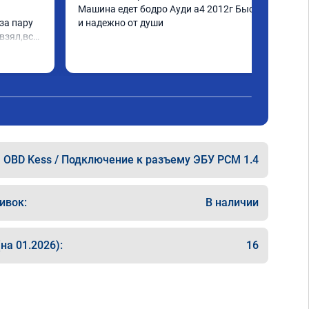
Машина едет бодро Ауди а4 2012г Быстро 
а пару 
и надежно от души
взял,всё 
е 
а 
еперь 
 
ксея 
OBD Kess / Подключение к разъему ЭБУ PCM 1.4
ивок:
В наличии
на 01.2026):
16