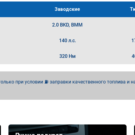
Заводские
Т
2.0 BKD, BMM
140 л.с.
1
320 Нм
4
олько при условии ⛽ заправки качественного топлива и н