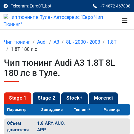
Telegram: EuroCT_bot
+7 4872 467808
Чип тюнинг
Audi
A3
8L - 2000 - 2003
1.8T
1.8T 180 л.с
Чип тюнинг Audi A3 1.8T 8L
180 лс в Туле.
Stage 1
Stage 2
Stock+
Morendi
Параметр
Заводские
Тюнинг*
Разница
Объем
1.8 ARY, AUQ,
двигателя
APP