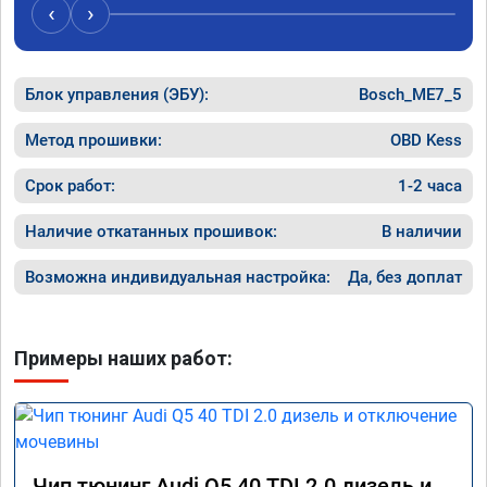
может 🤣машина едет не в себя, еще раз 
случае 
‹
›
спасибо вам!!!!!!!
рекомен
специал
Блок управления (ЭБУ):
Bosch_ME7_5
Метод прошивки:
OBD Kess
Срок работ:
1-2 часа
Наличие откатанных прошивок:
В наличии
Возможна индивидуальная настройка:
Да, без доплат
Примеры наших работ:
Чип тюнинг Audi Q5 40 TDI 2.0 дизель и