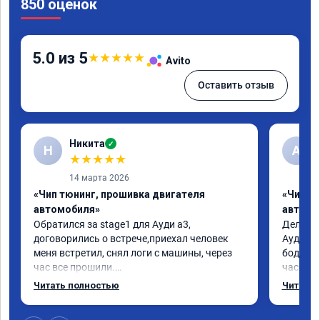
850 оценок
5.0 из 5
★
★
★
★
★
Avito
Оставить отзыв
Никита
✓
Н
А
★
★
★
★
★
14 марта 2026
«Чип тюнинг, прошивка двигателя
«Чип т
автомобиля»
автомо
Обратился за stage1 для Ауди а3, 
Делал у
договорились о встрече,приехал человек 
Ауди.Ма
меня встретил, снял логи с машины, через 
бодрее.
час все прошили.

часов.П
Арман спасибо тебе огромное, машинка по 
как дог
Читать полностью
Читать 
летела а не поехала! Как писал ранее в 
возника
личку Арману смерть с косой догнать не 
и был н