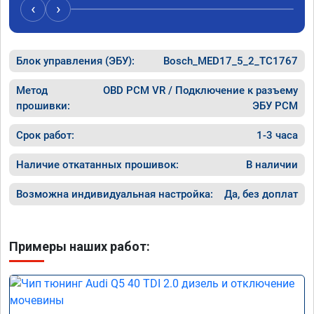
случае поломки авто.Однозначно 
может 
‹
›
рекомендую Алексея как грамотного 
спасибо 
специалиста!
Блок управления (ЭБУ):
Bosch_MED17_5_2_TC1767
Метод
OBD PCM VR / Подключение к разъему
прошивки:
ЭБУ PCM
Срок работ:
1-3 часа
Наличие откатанных прошивок:
В наличии
Возможна индивидуальная настройка:
Да, без доплат
Примеры наших работ: