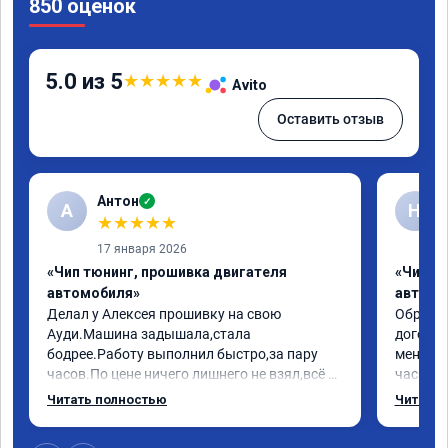
850 оценок
5.0 из 5
★
★
★
★
★
Avito
Оставить отзыв
Антон
✓
А
Н
★
★
★
★
★
17 января 2026
«Чип тюнинг, прошивка двигателя
«Чип т
автомобиля»
автомо
Делал у Алексея прошивку на свою 
Обратилс
Ауди.Машина задышала,стала 
договор
бодрее.Работу выполнил быстро,за пару 
меня вс
часов.По цене ничего лишнего не взял,всё 
час все
как договаривались заранее.После работы 
Арман с
Читать полностью
Читать 
возникали вопросы,всегда консультировал 
летела а
и был на связи.Теперь знаю,куда ехать в 
личку А