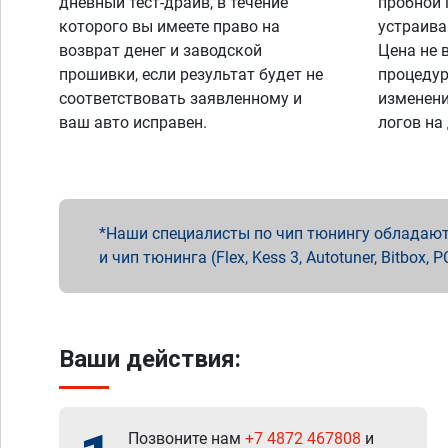
дневный тест-драйв, в течение
пробной 
которого вы имеете право на
устраива
возврат денег и заводской
Цена не 
прошивки, если результат будет не
процедур
соответствовать заявленному и
изменени
ваш авто исправен.
логов на
Наши специалисты по чип тюнингу обладают 
и чип тюнинга (Flex, Kess 3, Autotuner, Bitbo
Ваши действия:
Позвоните нам
+7 4872 467808
и