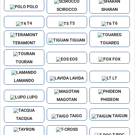
POLO
SCIROCCO
SHARAN
T4
T5
T6
TIGUAN
TERAMONT
TOUAREG
EOS
FOX
TOURAN
LAVIDA
LT
LAMANDO
LUPO
MAGOTAN
PHIDEON
TAIGO
TAIGUN
TACQUA
T-ROC