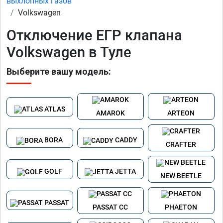
выхлопных газов
Volkswagen
Отключение ЕГР клапана
Volkswagen в Туле
Выберите вашу модель:
ATLAS
AMAROK
ARTEON
BORA
CADDY
CRAFTER
GOLF
JETTA
NEW BEETLE
PASSAT
PASSAT CC
PHAETON