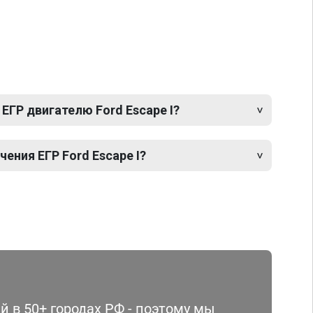
ЕГР двигателю Ford Escape I?
ния ЕГР Ford Escape I?
 в 50+ городах РФ - поэтому мы