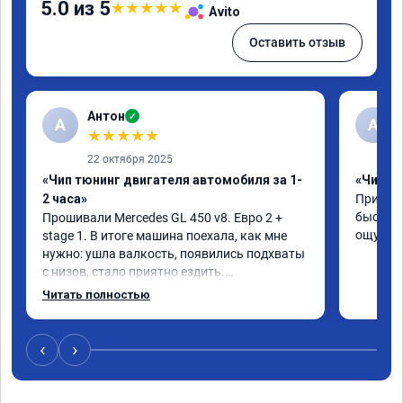
5.0 из 5
★
★
★
★
★
Avito
Оставить отзыв
Антон
✓
А
A
★
★
★
★
★
22 октября 2025
«Чип тюнинг двигателя автомобиля за 1-
«Чип тю
2 часа»
Приняли
быстро!
Прошивали Mercedes GL 450 v8. Евро 2 + 
ощутима
stage 1. В итоге машина поехала, как мне 
нужно: ушла валкость, появились подхваты 
с низов, стало приятно ездить.

Одни из лучших трат, в авто! 🔥
Читать полностью
‹
›