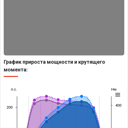
График прироста мощности и крутящего
момента:
л.с.
Нм
400
200