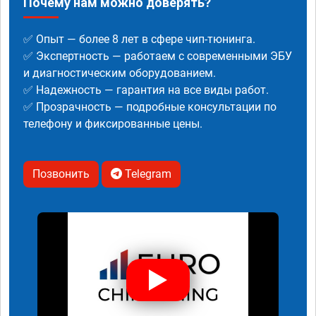
Почему нам можно доверять?
✅ Опыт — более 8 лет в сфере чип-тюнинга.
✅ Экспертность — работаем с современными ЭБУ
и диагностическим оборудованием.
✅ Надежность — гарантия на все виды работ.
✅ Прозрачность — подробные консультации по
телефону и фиксированные цены.
Позвонить
Telegram