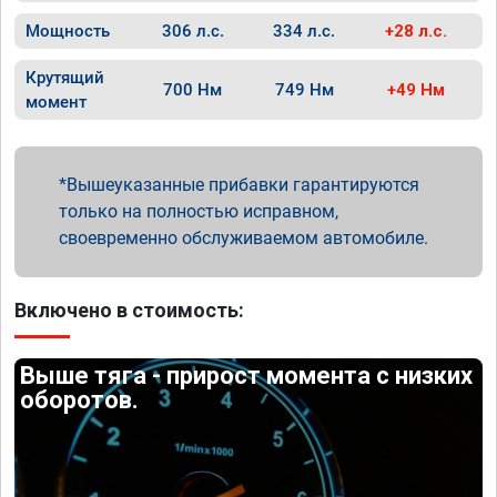
Мощность
306 л.с.
334 л.с.
+28 л.с.
Крутящий
700 Нм
749 Нм
+49 Нм
момент
Вышеуказанные прибавки гарантируются
только на полностью исправном,
своевременно обслуживаемом автомобиле.
Включено в стоимость:
Выше тяга - прирост момента с низких
оборотов.