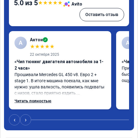
5.0 из 5
★
★
★
★
★
Avito
Оставить отзыв
Антон
✓
А
A
★
★
★
★
★
22 октября 2025
«Чип тюнинг двигателя автомобиля за 1-
«Чип тю
2 часа»
Приняли
быстро!
Прошивали Mercedes GL 450 v8. Евро 2 + 
ощутима
stage 1. В итоге машина поехала, как мне 
нужно: ушла валкость, появились подхваты 
с низов, стало приятно ездить.

Одни из лучших трат, в авто! 🔥
Читать полностью
‹
›