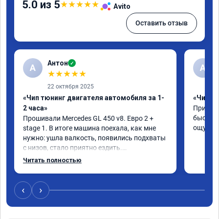
5.0 из 5
★
★
★
★
★
Avito
Оставить отзыв
Антон
✓
А
A
★
★
★
★
★
22 октября 2025
«Чип тюнинг двигателя автомобиля за 1-
«Чип тю
2 часа»
Приняли
быстро!
Прошивали Mercedes GL 450 v8. Евро 2 + 
ощутима
stage 1. В итоге машина поехала, как мне 
нужно: ушла валкость, появились подхваты 
с низов, стало приятно ездить.

Одни из лучших трат, в авто! 🔥
Читать полностью
‹
›