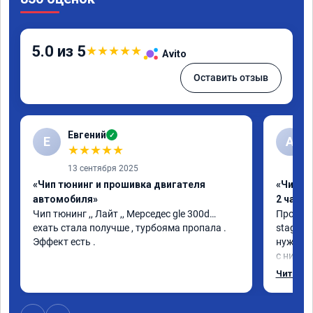
5.0 из 5
★
★
★
★
★
Avito
Оставить отзыв
Евгений
✓
Е
А
★
★
★
★
★
13 сентября 2025
«Чип тюнинг и прошивка двигателя
«Чип тю
автомобиля»
2 часа»
Чип тюнинг ,, Лайт ,, Мерседес gle 300d… 
Прошива
ехать стала получше , турбояма пропала . 
stage 1.
Эффект есть .
нужно: 
с низов,
Одни из 
Читать 