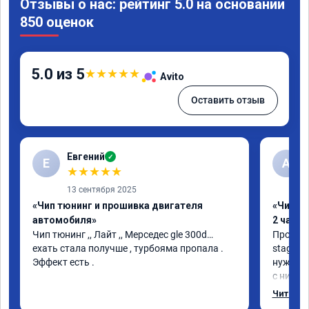
Отзывы о нас: рейтинг 5.0 на основании
850 оценок
5.0 из 5
★
★
★
★
★
Avito
Оставить отзыв
Евгений
✓
Е
А
★
★
★
★
★
13 сентября 2025
«Чип тюнинг и прошивка двигателя
«Чип тю
автомобиля»
2 часа»
Чип тюнинг ,, Лайт ,, Мерседес gle 300d… 
Прошива
ехать стала получше , турбояма пропала . 
stage 1.
Эффект есть .
нужно: 
с низов,
Одни из 
Читать 