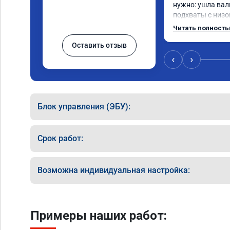
нужно: ушла вал
подхваты с низов
Одни из лучших т
Читать полност
Оставить отзыв
‹
›
Блок управления (ЭБУ):
Срок работ:
Возможна индивидуальная настройка:
Примеры наших работ: