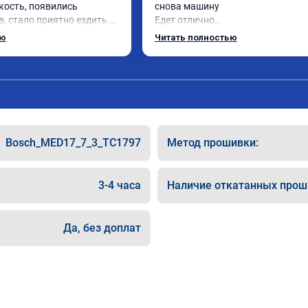
кость, появились 
снова машину

, стало приятно ездить.

Едет отлично

рат, в авто! 🔥
Спасибо большое ребятам

ью
Читать полностью
Рекомендую!!
Bosch_MED17_7_3_TC1797
Метод прошивки:
3-4 часа
Наличие откатанных прош
Да, без доплат