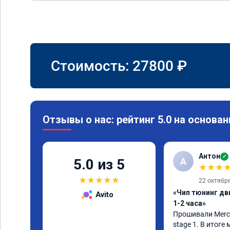
Стоимость:
27800
₽
Отзывы о нас: рейтинг 5.0 на основан
Антон
✓
А
5.0 из 5
★
★
★
★
★
★
★
★
22 октябр
«Чип тюнинг дв
Avito
1-2 часа»
Прошивали Merced
stage 1. В итоге