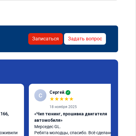
Записаться
Задать вопрос
Сергей.
✓
С
★
★
★
★
★
18 ноября 2025
166,
«Чип тюнинг, прошивка двигателя
автомобиля»
Мерседес GL.

,оживили 
Ребята молодцы, спасибо. Всё сделано на 