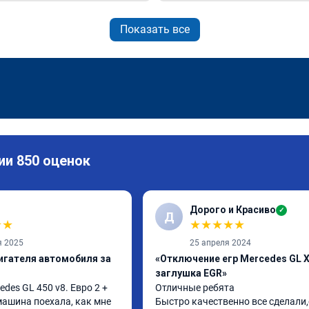
Показать все
ии 850 оценок
Дорого и Красиво
✓
Д
★
★
★
★
★
★
★
я 2025
25 апреля 2024
игателя автомобиля за
«Отключение егр Mercedes GL X
заглушка EGR»
es GL 450 v8. Евро 2 + 
Отличные ребята

 машина поехала, как мне 
Быстро качественно все сделали