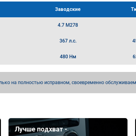
Заводские
Т
4.7 M278
367 л.с.
4
480 Нм
6
лько на полностью исправном, своевременно обслуживае
Лучше подхват -