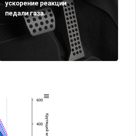
ускорение реакции
педали газа.
600
Крутящий момент (Нм)
400