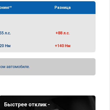
юнинг*
Разница
55 л.с.
+88 л.с.
20 Нм
+140 Нм
мом автомобиле.
Быстрее отклик -