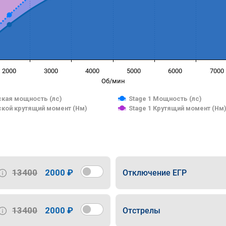
2000
3000
4000
5000
6000
7000
Об/мин
кая мощность (лс)
Stage 1 Мощность (лс)
кой крутящий момент (Нм)
Stage 1 Крутящий момент (Нм
13400
2000 ₽
Отключение ЕГР
13400
2000 ₽
Отстрелы