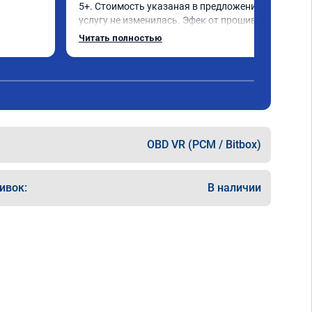
5+. Стоимость указаная в предложение на 
услугу не изменилась. Эфек от прошивки 
ощутим сразу после начала движения, 
Читать полностью
двигатель с коробкой работают идеально. 
Однозначно советую.
OBD VR (PCM / Bitbox)
ивок:
В наличии