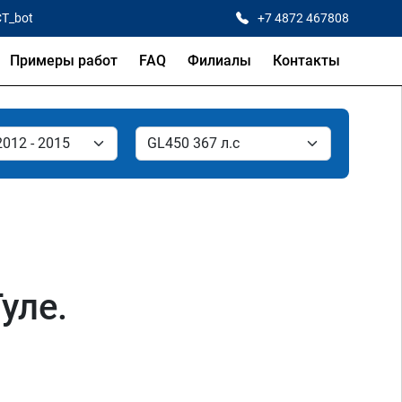
CT_bot
+7 4872 467808
Примеры работ
FAQ
Филиалы
Контакты
уле.