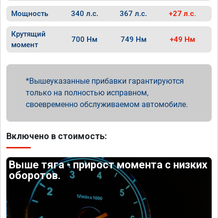
Мощность
340 л.с.
367 л.с.
+27 л.с.
Крутящий
700 Нм
749 Нм
+49 Нм
момент
Вышеуказанные прибавки гарантируются
только на полностью исправном,
своевременно обслуживаемом автомобиле.
Включено в стоимость:
Выше тяга - прирост момента с низких
оборотов.