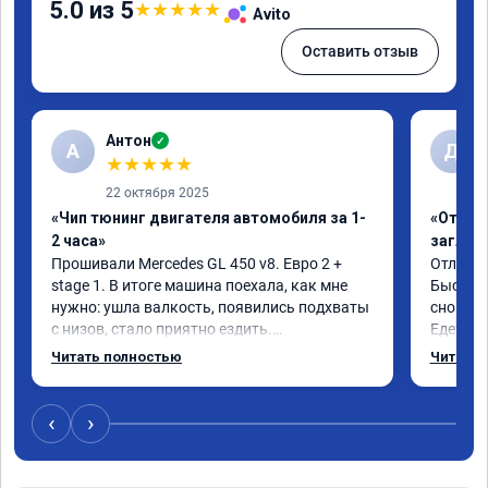
5.0 из 5
★
★
★
★
★
Avito
Оставить отзыв
Антон
✓
А
Д
★
★
★
★
★
22 октября 2025
«Чип тюнинг двигателя автомобиля за 1-
«Отключ
2 часа»
заглуш
Прошивали Mercedes GL 450 v8. Евро 2 + 
Отличны
stage 1. В итоге машина поехала, как мне 
Быстро 
нужно: ушла валкость, появились подхваты 
снова м
с низов, стало приятно ездить.

Едет от
Одни из лучших трат, в авто! 🔥
Спасибо
Читать полностью
Читать 
Рекомен
‹
›