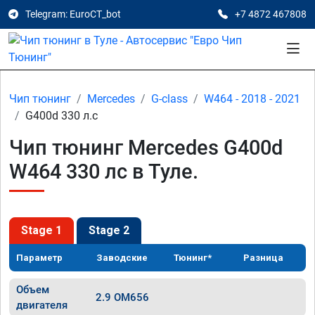
Telegram: EuroCT_bot
+7 4872 467808
Чип тюнинг
Mercedes
G-class
W464 - 2018 - 2021
G400d 330 л.с
Чип тюнинг Mercedes G400d
W464 330 лс в Туле.
Stage 1
Stage 2
Параметр
Заводские
Тюнинг*
Разница
Объем
2.9 OM656
двигателя