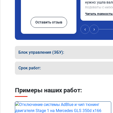
нужно: ушла вал
подхваты с низов
Одни из лучших т
Читать полност
Оставить отзыв
‹
›
Блок управления (ЭБУ):
Срок работ:
Примеры наших работ: