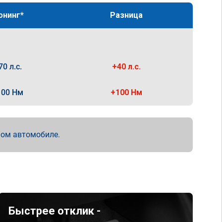
юнинг*
Разница
70 л.с.
+40 л.с.
100 Нм
+100 Нм
мом автомобиле.
Быстрее отклик -