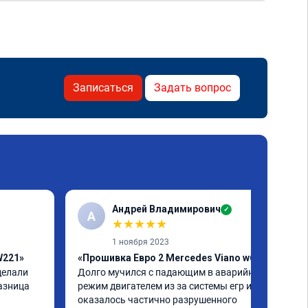
Записаться
Задать вопрос
Андрей Владимирович
✓
А
★
★
★
★
★
1 ноября 2023
W221»
«Прошивка Евро 2 Mercedes Viano w639»
елали 
Долго мучился с падающим в аварийный 
азница 
режим двигателем из за системы егр и как 
оказалось частично разрушенного 