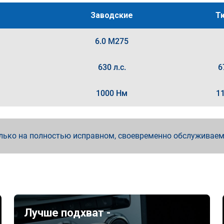
Заводские
Т
6.0 M275
630 л.с.
6
1000 Нм
1
лько на полностью исправном, своевременно обслуживае
Лучше подхват -