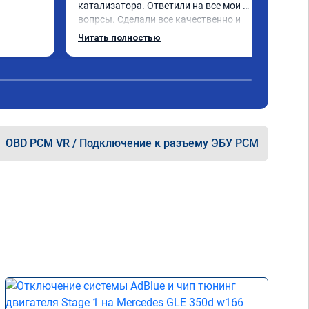
катализатора. Ответили на все мои 
вопрсы. Сделали все качественно и 
несмотря на конец рабочего дня 
Читать полностью
задержались и все доделали. Рекомендую!
OBD PCM VR / Подключение к разъему ЭБУ PCM