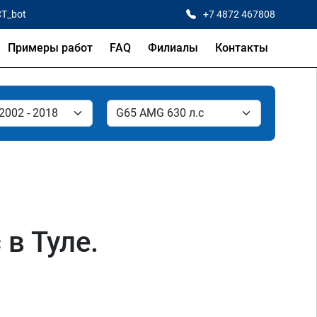
CT_bot
+7 4872 467808
Примеры работ
FAQ
Филиалы
Контакты
в Туле.