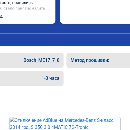
кость, появились 
, стало приятно ездить.

рат, в авто! 🔥
ью
Bosch_ME17_7_8
Метод прошивки:
1-3 часа