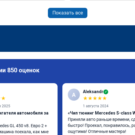
Показать все
ии 850 оценок
Aleksandr
✓
A
★
★
★
★
★
★
★
я 2025
1 августа 2024
игателя автомобиля за
«Чип тюнинг Mercedes S-class 
Приняли авто раньше времени, сд
быстро! Проехал, понравилось, р
es GL 450 v8. Евро 2 + 
ощутима! Отличные мастера!
 машина поехала, как мне 