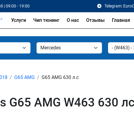
б | 09:00 - 19:00
Telegram: Euro
Услуги
Чип тюнинг
О нас
Отзывы
Главная
2018
G65 AMG
G65 AMG 630 л.с
s G65 AMG W463 630 лс 