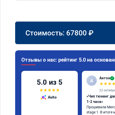
Стоимость:
67800
₽
Отзывы о нас: рейтинг 5.0 на основан
Антон
✓
А
5.0 из 5
★
★
★
★
★
★
★
★
22 октябр
«Чип тюнинг дв
Avito
1-2 часа»
Прошивали Merced
stage 1. В итоге