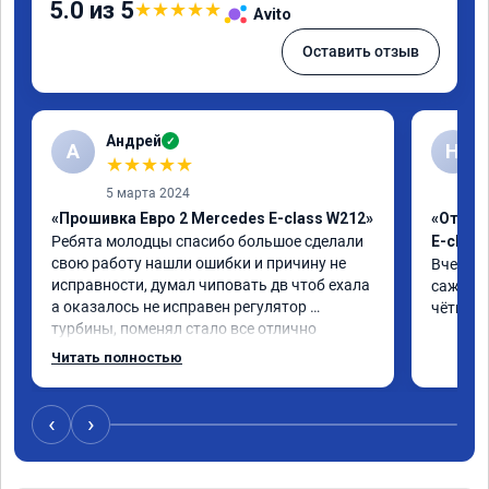
5.0 из 5
★
★
★
★
★
Avito
Оставить отзыв
Андрей
✓
А
Н
★
★
★
★
★
5 марта 2024
«Прошивка Евро 2 Mercedes E-class W212»
«Отклю
Ребята молодцы спасибо большое сделали 
E-class
свою работу нашли ошибки и причину не 
Вчера п
исправности, думал чиповать дв чтоб ехала 
сажевый
а оказалось не исправен регулятор 
чётко. 
турбины, поменял стало все отлично
Читать полностью
‹
›