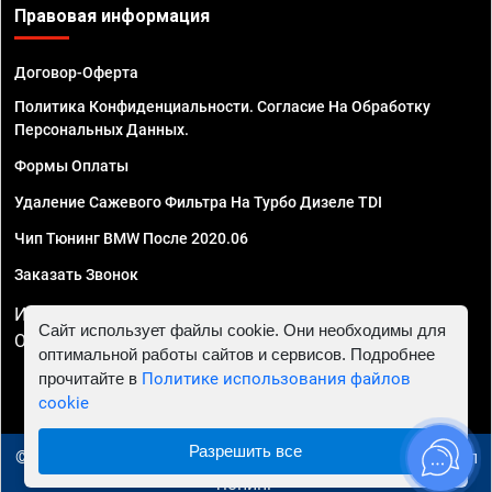
Правовая информация
Договор-Оферта
Политика Конфиденциальности. Согласие На Обработку
Персональных Данных.
Формы Оплаты
Удаление Сажевого Фильтра На Турбо Дизеле TDI
Чип Тюнинг BMW После 2020.06
Заказать Звонок
ИП Смирнов Георгий Павлович. ИНН 781302555843,
Сайт использует файлы cookie. Они необходимы для
ОГРНИП 324470400032610
оптимальной работы сайтов и сервисов. Подробнее
прочитайте в
Политике использования файлов
cookie
Разрешить все
© 2010 - 2026 Чип тюнинг в Туле - Автосервис "Евро Чип
Тюнинг"