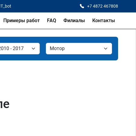
CT_bot
+7 4872 467808
Примеры работ
FAQ
Филиалы
Контакты
ле