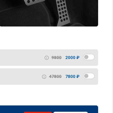
9800
2000 ₽
47800
7800 ₽