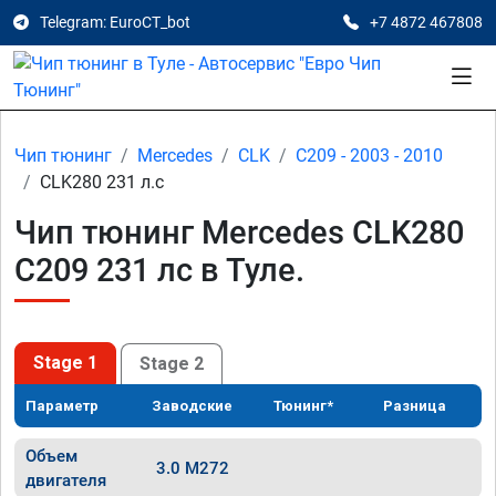
Telegram: EuroCT_bot
+7 4872 467808
Чип тюнинг
Mercedes
CLK
C209 - 2003 - 2010
CLK280 231 л.с
Чип тюнинг Mercedes CLK280
C209 231 лс в Туле.
Stage 1
Stage 2
Параметр
Заводские
Тюнинг*
Разница
Объем
3.0 M272
двигателя