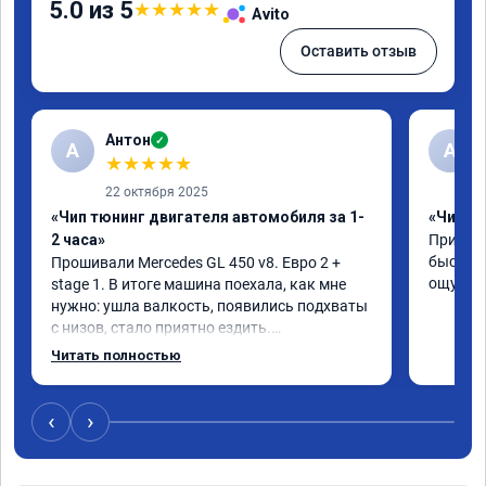
5.0 из 5
★
★
★
★
★
Avito
Оставить отзыв
Антон
✓
А
A
★
★
★
★
★
22 октября 2025
«Чип тюнинг двигателя автомобиля за 1-
«Чип тю
2 часа»
Приняли
быстро!
Прошивали Mercedes GL 450 v8. Евро 2 + 
ощутима
stage 1. В итоге машина поехала, как мне 
нужно: ушла валкость, появились подхваты 
с низов, стало приятно ездить.

Одни из лучших трат, в авто! 🔥
Читать полностью
‹
›