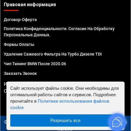
Правовая информация
Договор-Оферта
Политика Конфиденциальности. Согласие На Обработку
Персональных Данных.
Формы Оплаты
Удаление Сажевого Фильтра На Турбо Дизеле TDI
Чип Тюнинг BMW После 2020.06
Заказать Звонок
ИП Смирнов Георгий Павлович. ИНН 781302555843,
Сайт использует файлы cookie. Они необходимы для
ОГРНИП 324470400032610
оптимальной работы сайтов и сервисов. Подробнее
прочитайте в
Политике использования файлов
cookie
Разрешить все
© 2010 - 2026 Чип тюнинг в Туле - Автосервис "Евро Чип
Тюнинг"