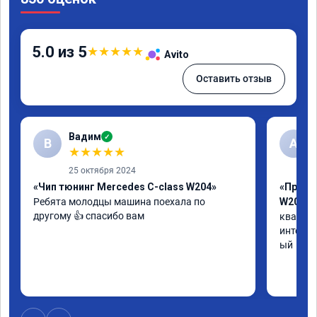
5.0 из 5
★
★
★
★
★
Avito
Оставить отзыв
Вадим
✓
В
А
★
★
★
★
★
25 октября 2024
«Чип тюнинг Mercedes C-class W204»
«Прошив
Ребята молодцы машина поехала по 
W205»
другому 👍 спасибо вам
квалифи
интелли
ый