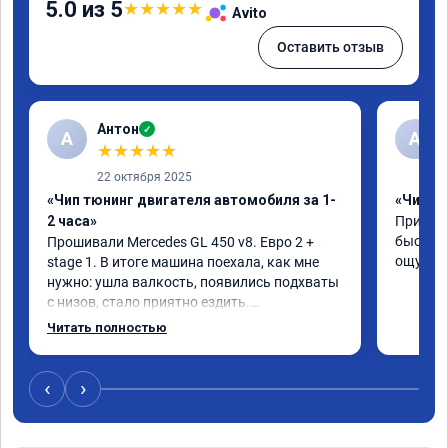
5.0 из 5
★
★
★
★
★
Avito
Оставить отзыв
Антон
✓
А
A
★
★
★
★
★
22 октября 2025
«Чип тюнинг двигателя автомобиля за 1-
«Чип тю
2 часа»
Приняли
быстро!
Прошивали Mercedes GL 450 v8. Евро 2 + 
ощутима
stage 1. В итоге машина поехала, как мне 
нужно: ушла валкость, появились подхваты 
с низов, стало приятно ездить.

Одни из лучших трат, в авто! 🔥
Читать полностью
‹
›