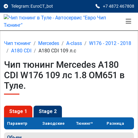
Telegram: EuroCT_bot
+7 4872 467808
Чип тюнинг
Mercedes
A-class
W176 - 2012 - 2018
A180 CDI
A180 CDI 109 л.с
Чип тюнинг Mercedes A180
CDI W176 109 лс 1.8 OM651 в
Туле.
Stage 1
Stage 2
Параметр
Заводские
Тюнинг*
Разница
Объем