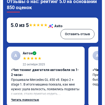
Отзывы о нас: рейтинг 5.0 на основании
850 оценок
5.0 из 5
★
★
★
★
★
Avito
Оставить отзыв
Антон
✓
А
A
★
★
★
★
★
22 октября 2025
«Чип тюнинг двигателя автомобиля за 1-
«Чип тю
2 часа»
Приняли
быстро!
Прошивали Mercedes GL 450 v8. Евро 2 + 
ощутима
stage 1. В итоге машина поехала, как мне 
нужно: ушла валкость, появились подхваты 
с низов, стало приятно ездить.

Одни из лучших трат, в авто! 🔥
Читать полностью