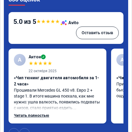
5.0 из 5
★
★
★
★
★
Avito
Оставить отзыв
Антон
✓
А
A
★
★
★
★
★
22 октября 2025
«Чип тюнинг двигателя автомобиля за 1-
«Чип тю
2 часа»
Приняли
быстро!
Прошивали Mercedes GL 450 v8. Евро 2 + 
ощутима
stage 1. В итоге машина поехала, как мне 
нужно: ушла валкость, появились подхваты 
с низов, стало приятно ездить.

Одни из лучших трат, в авто! 🔥
Читать полностью